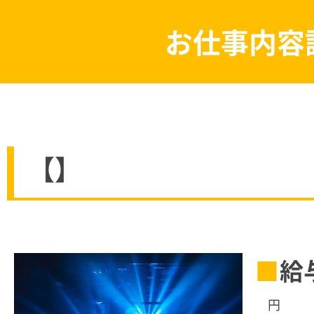
お仕事内容
【】
給
円