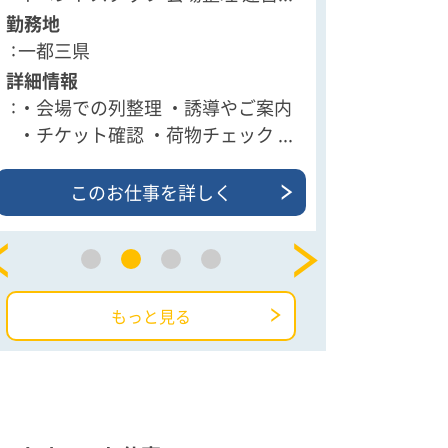
勤務地
勤務地
一都三県
一都三県
詳細情報
詳細情報
・会場での列整理 ・誘導やご案内
・テントの
・チケット確認 ・荷物チェック ...
パネル設営/
このお仕事を詳しく
この
もっと見る