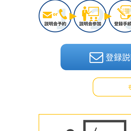
勤務地
一都三県
詳細情報
・会場での列整理 ・誘
・チケット確認 ・荷物チェ
登録説
このお仕事を詳