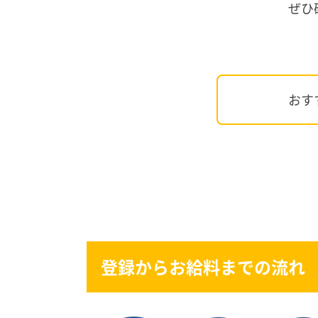
ぜひ
登録からお給料までの流れ
おす
【9/1】イベント
会場整理 運営補助
給与
登録からお給料までの流れ
日給 4,920円〜15,606円
作業内容
イベントスタッフ 会場整理