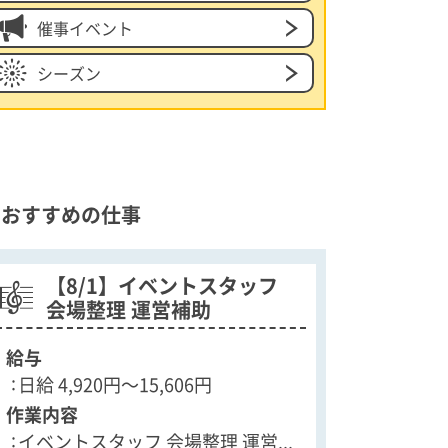
催事イベント
シーズン
安心して働ける環境
おすすめの仕事
【8/1】イベントスタッフ
【9/1
会場整理 運営補助
会場設
給与
給与
日給 4,920円〜15,606円
日給 5,120
作業内容
作業内容
イベントスタッフ 会場整理 運営...
イベントス