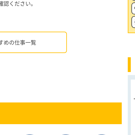
確認ください。
よくある質問
すめの仕事一覧
スタッフ
【8/1】イベントスタッフ
会場設営撤去
給与
日給 5,120円〜16,240円
作業内容
 運営...
イベントスタッフ 会場設営撤去