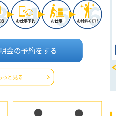
勤務地
一都三県
詳細情報
導やご案内
・テントの設営・撤去 ・展示会の
ック ...
パネル設営/撤去 ・コンサートの...
明会の予約をする
しく
このお仕事を詳しく
もっと見る