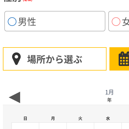
フェス・ライブ
スポーツ
催事
男性
登録からお給料までの流れ
場所から選ぶ
1月
仕事内容を詳しく
年
日
月
火
水