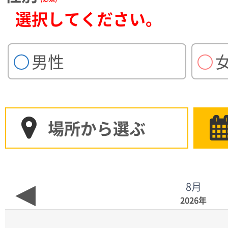
選択してください。
フェス・ライブ
スポーツ
催事
男性
登録からお給料までの流れ
場所から選ぶ
仕事内容を詳しく
8月
2026年